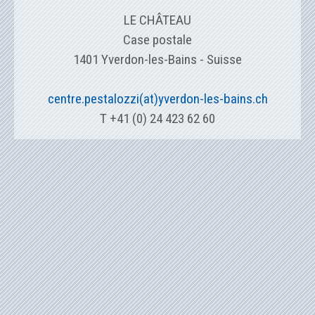
LE CHÂTEAU
Case postale
1401 Yverdon-les-Bains - Suisse
centre.pestalozzi(at)yverdon-les-bains.ch
T +41 (0) 24 423 62 60